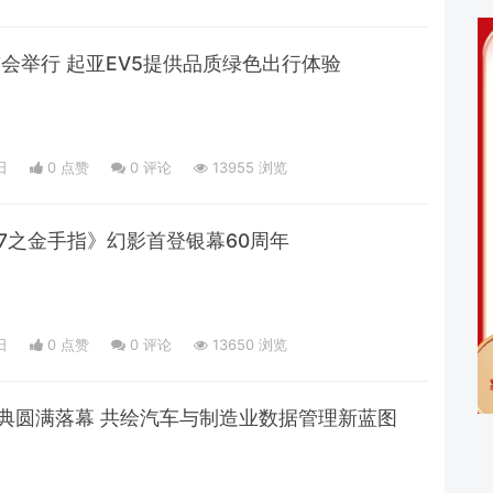
布会举行 起亚EV5提供品质绿色出行体验
日
0 点赞
0
评论
13955 浏览
7之金手指》幻影首登银幕60周年
日
0 点赞
0
评论
13650 浏览
周年庆典圆满落幕 共绘汽车与制造业数据管理新蓝图