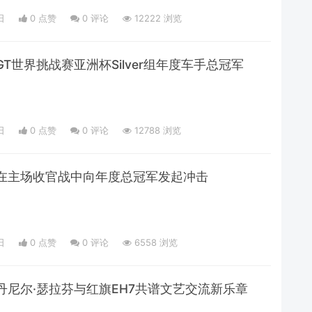
日
0 点赞
0
评论
12222 浏览
T世界挑战赛亚洲杯Silver组年度车手总冠军
日
0 点赞
0
评论
12788 浏览
在主场收官战中向年度总冠军发起冲击
日
0 点赞
0
评论
6558 浏览
丹尼尔·瑟拉芬与红旗EH7共谱文艺交流新乐章