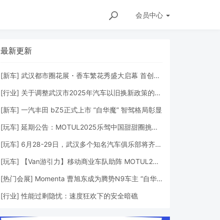
会员
中心
最新更新
[
新车
]
武汉都市圈花展・香车繁花秀盛大启幕 首创公园花境车展，打造江城文旅商融合新场景
[
行业
]
关于调整武汉市2025年汽车以旧换新政策的公告
[
新车
]
一汽丰田 bZ5正式上市 “自华魔” 智驾格局彰显
[
玩车
]
延期公告：MOTUL2025乐驾中国甜甜圈挑战赛暨第25届武汉国际车展乐驾金卡纳全民绕桩赛6月28-29日盛大举办！
[
玩车
]
6月28-29日，武汉多个知名汽车俱乐部将齐聚空港，共同打造武汉玩车文化节系列活动
[
玩车
]
【Van游引力】移动商业车队助阵 MOTUL2025乐驾中国甜甜圈挑战赛暨第二十五届武汉国际车展
[
热门会展
]
Momenta 曹旭东成为腾势N9车主 “自华魔”格局新动向
图标题2
[
行业
]
性能过剩隐忧：速度狂欢下的安全暗礁