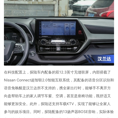
在科技配置上，探陆车内配备的双
12.3
英寸无缝联屏，内部搭载了
Nissan Connect
超智联
2.0
智能互联系统，其配备的语音分区识别和
语音免唤醒是汉兰达所不支持的，携全家出行时，能够手不离开方
向盘帮助车上的家人调节车窗、空调，甚至是座椅功能，既舒适又
能够更加安全。此外，探陆还支持车载
KTV
，实现了能够让全家人
参与的娱乐项目。同时，探陆配备的
13
扬声器
BOSE
音响，实际体验