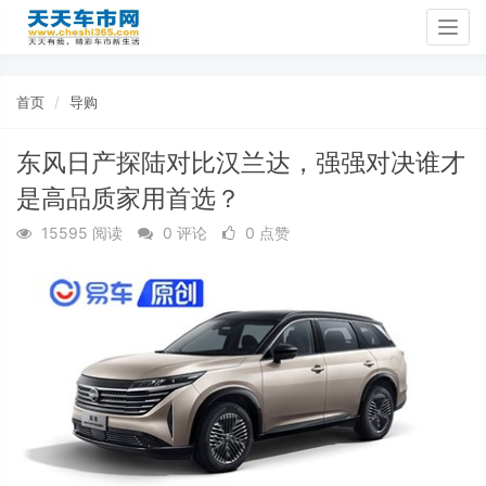
Togg
navig
首页
导购
东风日产探陆对比汉兰达，强强对决谁才
是高品质家用首选？
15595 阅读
0 评论
0 点赞