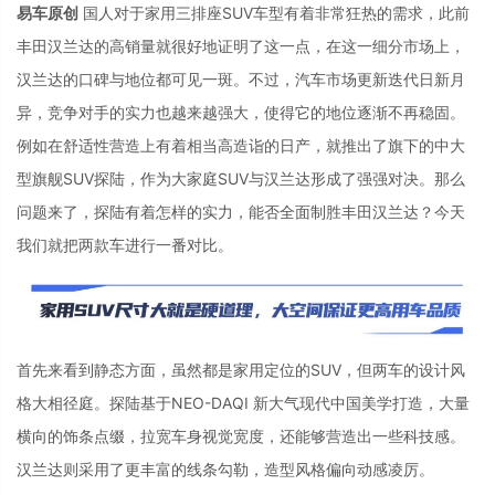
易车原创
国人对于家用三排座
SUV
车型有着非常狂热的需求，此前
丰田汉兰达的高销量就很好地证明了这一点，在这一细分市场上，
汉兰达的口碑与地位都可见一斑。不过，汽车市场更新迭代日新月
异，竞争对手的实力也越来越强大，使得它的地位逐渐不再稳固。
例如在舒适性营造上有着相当高造诣的日产，就推出了旗下的中大
型旗舰
SUV
探陆，作为大家庭
SUV
与汉兰达形成了强强对决。那么
问题来了，探陆有着怎样的实力，能否全面制胜丰田汉兰达？今天
我们就把两款车进行一番对比。
首先来看到静态方面，虽然都是家用定位的
SUV
，但两车的设计风
格大相径庭。探陆基于
NEO-DAQI
新大气现代中国美学打造，大量
横向的饰条点缀，拉宽车身视觉宽度，还能够营造出一些科技感。
汉兰达则采用了更丰富的线条勾勒，造型风格偏向动感凌厉。