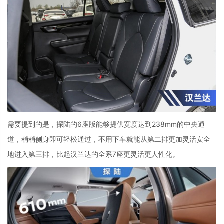
需要提到的是，探陆的
6
座版能够提供宽度达到
238mm
的中央通
道，稍稍侧身即可轻松通过，不用下车就能从第二排更加灵活安全
地进入第三排，比起汉兰达的全系
7
座更灵活更人性化。