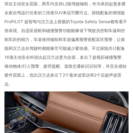
而在主动安全层面，两车均支持
L2
级驾驶辅助，作为承担起更多携
全家自驾远行任务的三排座
SUV
来说可圈可点。探陆配备的增强版
ProPILOT
超智驾与汉兰达上搭载的
Toyota Safety Sense
都有着不
俗表现。自适应巡航和碰撞预警功能能够省下驾驶员控制车速和控
制车距的精力，车道保持辅助和车道偏离预警搭配盲区预警，让探
陆和汉兰达在驾驶时都能够尽可能减少紧张感。不过探陆共计配备
16
项主动安全科技比起汉兰达更为全面，多出了超视距碰撞预警、
移动物体
/
行人预警、疲劳提醒、道路交通标识识别等，并且在感知
硬件层面上，也比汉兰达多出了
2
个毫米波雷达和
2
个后超声波雷
达。