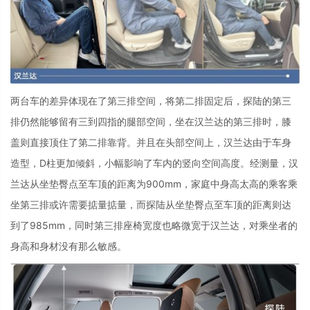
两台车的差异体现在了第三排空间，将第二排固定后，探陆的第三
排仍然能够留有三到四指的腿部空间，坐在汉兰达的第三排时，膝
盖则直接顶住了第二排靠背。并且在头部空间上，汉兰达由于车身
造型，
D
柱更加倾斜，小幅影响了车内的竖向空间高度。经测量，汉
兰达从坐垫臀点至车顶的距离为
900mm
，家庭中身高太高的乘客乘
坐第三排或许需要掂量掂量，而探陆从坐垫臀点至车顶的距离则达
到了
985mm
，同时第三排座椅宽度也略微宽于汉兰达，对乘坐者的
身高和身材没有那么敏感。