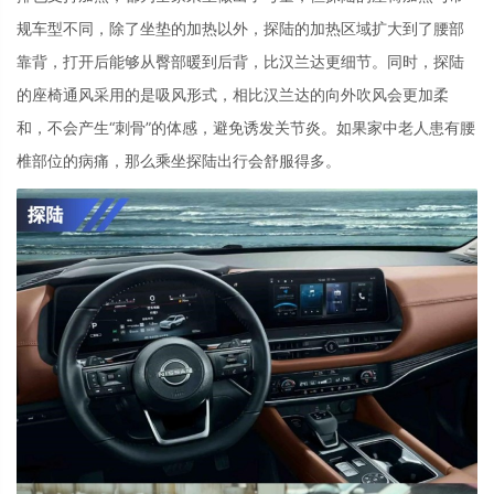
规车型不同，除了坐垫的加热以外，探陆的加热区域扩大到了腰部
靠背，打开后能够从臀部暖到后背，比汉兰达更细节。同时，探陆
的座椅通风采用的是吸风形式，相比汉兰达的向外吹风会更加柔
和，不会产生“刺骨”的体感，避免诱发关节炎。如果家中老人患有腰
椎部位的病痛，那么乘坐探陆出行会舒服得多。