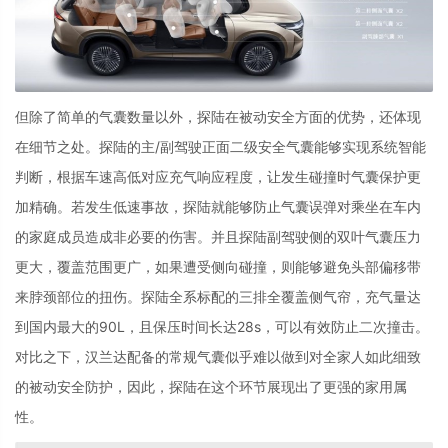
但除了简单的气囊数量以外，探陆在被动安全方面的优势，还体现
在细节之处。探陆的主
/
副驾驶正面二级安全气囊能够实现系统智能
判断，根据车速高低对应充气响应程度，让发生碰撞时气囊保护更
加精确。若发生低速事故，探陆就能够防止气囊误弹对乘坐在车内
的家庭成员造成非必要的伤害。并且探陆副驾驶侧的双叶气囊压力
更大，覆盖范围更广，如果遭受侧向碰撞，则能够避免头部偏移带
来脖颈部位的扭伤。探陆全系标配的三排全覆盖侧气帘，充气量达
到国内最大的
90L
，且保压时间长达
28s
，可以有效防止二次撞击。
对比之下，汉兰达配备的常规气囊似乎难以做到对全家人如此细致
的被动安全防护，因此，探陆在这个环节展现出了更强的家用属
性。