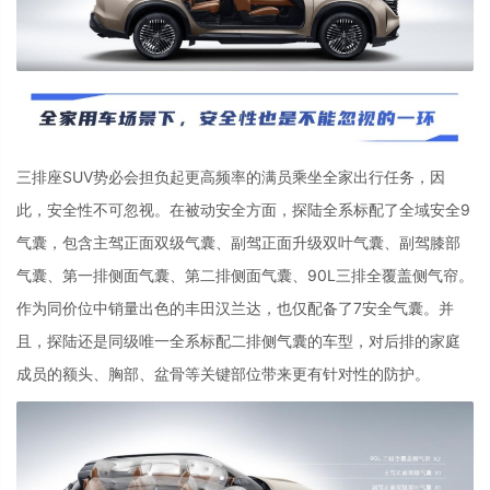
三排座
SUV
势必会担负起更高频率的满员乘坐全家出行任务，因
此，安全性不可忽视。在被动安全方面，探陆全系标配了全域安全
9
气囊，包含主驾正面双级气囊、副驾正面升级双叶气囊、副驾膝部
气囊、第一排侧面气囊、第二排侧面气囊、
90L
三排全覆盖侧气帘。
作为同价位中销量出色的丰田汉兰达，也仅配备了
7
安全气囊。并
且，探陆还是同级唯一全系标配二排侧气囊的车型，对后排的家庭
成员的额头、胸部、盆骨等关键部位带来更有针对性的防护。