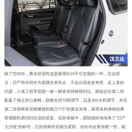
除了空间外，乘坐舒适性也是家用
SUV
不可忽视的一环，在这部
分，日产和丰田作为老牌合资车企，不会出现坐姿奇怪、反人类的
问题，人体工程学层面一板一眼拿捏得都很到位。探陆还在第二排
配备了独立舒心座椅，能够支持
10
档调节，以及
4
向头枕调节，并且
第二排座椅靠背能够做到最大
115
°的黄金夹角，家里各种身材的乘
客都能轻易找到合适的坐姿。实际体验中，探陆很好地传承了“日产
大沙发”的称号，它的座椅外层相当柔软，但向内会逐渐硬一些，能