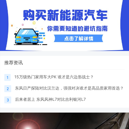
推荐资讯
15万级热门家用车大PK 谁才是六边形战士？
1
东风日产探陆对比汉兰达，强强对决谁才是高品质家用首选？
2
后来者居上 东风风神L7对比吉利银河L7
3