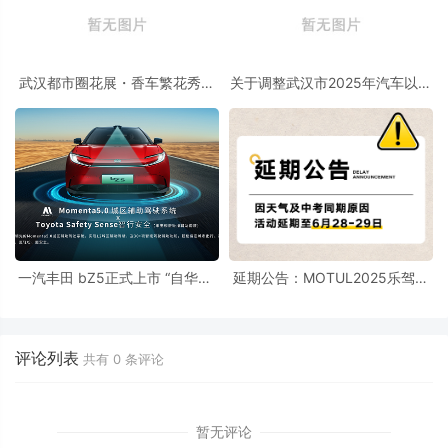
武汉都市圈花展・香车繁花秀盛
关于调整武汉市2025年汽车以旧
大启幕 首创公园花境车展，打造
换新政策的公告
江城文旅商融合新场景
一汽丰田 bZ5正式上市 “自华魔”
延期公告：MOTUL2025乐驾中
智驾格局彰显
国甜甜圈挑战赛暨第25届武汉国
际车展乐驾金卡纳全民绕桩赛6
月28-29日盛大举办！
评论列表
共有
0
条评论
暂无评论