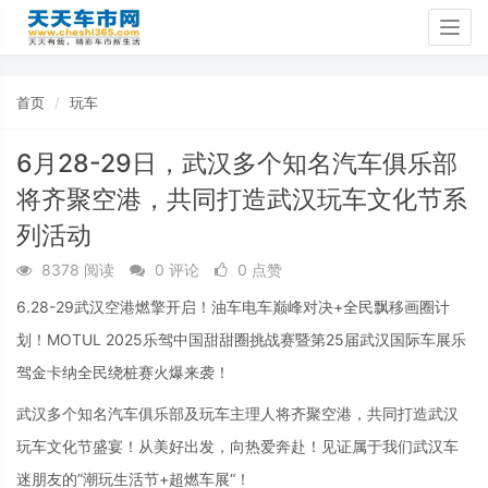
Togg
navig
首页
玩车
6月28-29日，武汉多个知名汽车俱乐部
将齐聚空港，共同打造武汉玩车文化节系
列活动
8378 阅读
0 评论
0 点赞
6.28-29武汉空港燃擎开启！油车电车巅峰对决+全民飘移画圈计
划！MOTUL 2025乐驾中国甜甜圈挑战赛暨第25届武汉国际车展乐
驾金卡纳全民绕桩赛火爆来袭！
武汉多个知名汽车俱乐部及玩车主理人将齐聚空港，共同打造武汉
玩车文化节盛宴！从美好出发，向热爱奔赴！见证属于我们武汉车
迷朋友的”潮玩生活节+超燃车展“！