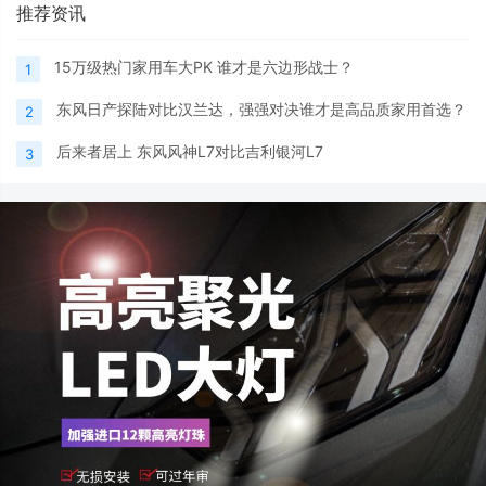
推荐资讯
15万级热门家用车大PK 谁才是六边形战士？
1
东风日产探陆对比汉兰达，强强对决谁才是高品质家用首选？
2
后来者居上 东风风神L7对比吉利银河L7
3