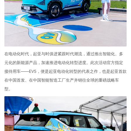
在电动化时代，起亚与时俱进紧跟时代潮流，通过推出智能化、多
元化的新能源产品，加速推进电动化转型进度。此次活动官方指定
接待用车——EV5，便是起亚电动化转型的代表之作，也是起亚首款
在中国首发、在中国智能智造工厂生产并销往全球的重磅战略车
型。