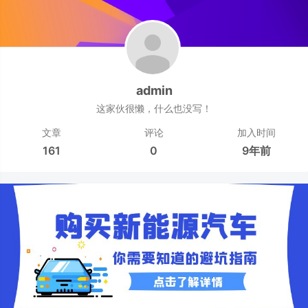
admin
这家伙很懒，什么也没写！
文章
评论
加入时间
161
0
9年前