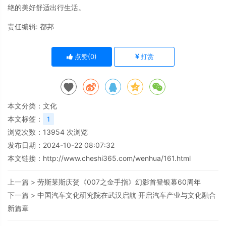
绝的美好舒适出行生活。
责任编辑: 都邦
点赞(
0
)
打赏
本文分类：
文化
本文标签：
1
浏览次数：
13954
次浏览
发布日期：2024-10-22 08:07:32
本文链接：
http://www.cheshi365.com/wenhua/161.html
上一篇 >
劳斯莱斯庆贺《007之金手指》幻影首登银幕60周年
下一篇 >
中国汽车文化研究院在武汉启航 开启汽车产业与文化融合
新篇章