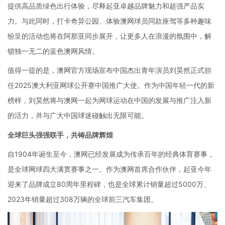
提供高品质绿色出行体验，尽释起亚卓越品牌魅力和超强产品实
力。与此同时，打卡奇异公园、体验澳网球员同款座驾等多种趣味
纷呈的活动也将在阿那亚同步展开，让更多人在浪漫的氛围中，解
锁独一无二的蓝色澳网风情。
值得一提的是，澳网官方现场宣布中国杰出青年演员刘昊然正式担
任2025澳大利亚网球公开赛中国推广大使。作为中国年轻一代的新
榜样，刘昊然将与澳网一起为网球运动在中国的发展与推广注入新
的活力，并与广大中国球迷碰触出无限可能。
全球巨头强强联手，共铸品牌辉煌
自1904年诞生至今，澳网已经发展成为传承百年的经典体育赛事，
是全球网球四大满贯赛事之一。作为澳网首席合作伙伴，起亚今年
迎来了品牌成立80周年里程碑，也是全球累计销量超过5000万、
2023年销量超过308万辆的全球前三汽车集团。