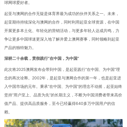
球网球爱好者。
起亚与澳网的合作无疑是体育界最为成功的伙伴关系之一。未来，
起亚期待持续深化与澳网的合作，同时利用起亚全球资源，在中国
开展更多本土化、年轻化的营销活动，与更多年轻人达成共鸣，力
争让更多中国球迷更深入地了解并爱上澳网赛事，同时领略到起亚
产品的独特魅力。
深耕二十余载，贯彻践行“在中国，为中国”
此次将2025澳网发布会带到中国，是起亚践行“在中国、为中国”理
念的再次诠释。2002年，是起亚与澳网合作的第一年，也是起亚进
入中国市场的元年。秉承“在中国、为中国”的理念不动摇，起亚始终
坚持“用户至上、品质为先”的长期主义，不断为中国消费者带来高价
值产品、提供高品质服务，至今已经赢得640多万中国用户的信
赖。