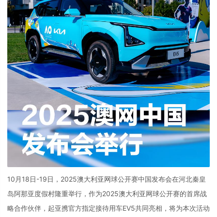
10月18日-19日，2025澳大利亚网球公开赛中国发布会在河北秦皇
岛阿那亚度假村隆重举行，作为2025澳大利亚网球公开赛的首席战
略合作伙伴，起亚携官方指定接待用车EV5共同亮相，将为本次活动