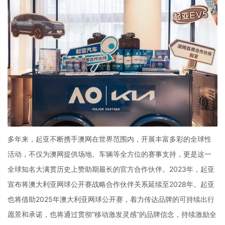
多年来，起亚不断携手澳网在世界范围内，开展丰富多彩的全球性
活动，不仅为澳网提供场地、车辆等全方位的赛事支持，更是这一
全球知名大满贯历史上赞助期最长的官方合作伙伴。2023年，起亚
宣布将澳大利亚网球公开赛战略合作伙伴关系延续至2028年。起亚
也将借助2025年澳大利亚网球公开赛，着力传达品牌的可持续出行
愿景和承诺，也将通过贯彻“移动激发灵感”的品牌信念，持续激励全