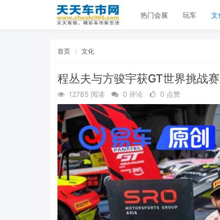
热门会展
玩车
文
首页
文化
程丛夫与方骏宇获GT世界挑战赛亚
12785 阅读
0 评论
0 点赞