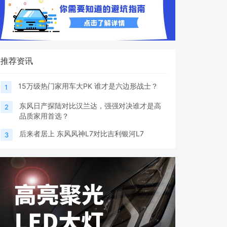
推荐资讯
15万级热门家用车大PK 谁才是六边形战士？
1
东风日产探陆对比汉兰达，强强对决谁才是高
2
品质家用首选？
后来者居上 东风风神L7对比吉利银河L7
3