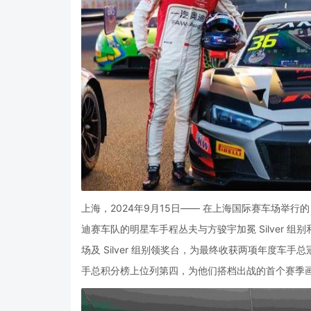
上海，2024年9月15日—— 在上海国际赛车场举行的 A
迪赛车队的明星车手程丛夫与方骏宇加冕 Silver
场及 Silver 组别领奖台，为最终收获两项年度车手
手总积分榜上位列第四，为他们搭档出战的首个赛季