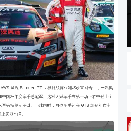
WS 呈现 Fanatec GT 世界挑战赛亚洲杯收官回合中，一汽奥
 组别和中国杯年度车手总冠军。这对天赋车手在第一场正赛中登上全
总冠军头衔奠定基础。与此同时，两位车手还在 GT3 组别年度车
画上圆满句号。