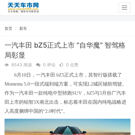
Togg
navig
首页
新车
一汽丰田 bZ5正式上市 “自华魔” 智驾格
局彰显
8543 阅读
0 评论
0 点赞
6月10日，一汽丰田 bZ5正式上市，其智行版搭载了
Momenta 5.0一段式端到端方案，可实现L2城区辅助驾驶。
作为一汽丰田一款纯电中型轿跑SUV，bZ5与3月份广汽丰
田上市的铂智3X南北出击，标志着丰田在国内纯电战略进
入高度捆绑中国的“2.0时代”。