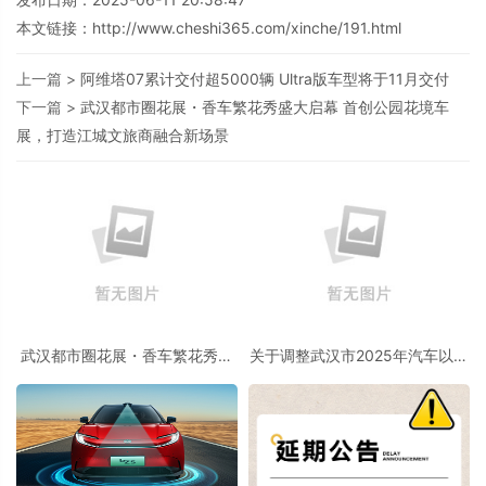
本文链接：
http://www.cheshi365.com/xinche/191.html
上一篇 >
阿维塔07累计交付超5000辆 Ultra版车型将于11月交付
下一篇 >
武汉都市圈花展・香车繁花秀盛大启幕 首创公园花境车
展，打造江城文旅商融合新场景
武汉都市圈花展・香车繁花秀盛
关于调整武汉市2025年汽车以旧
大启幕 首创公园花境车展，打造
换新政策的公告
江城文旅商融合新场景