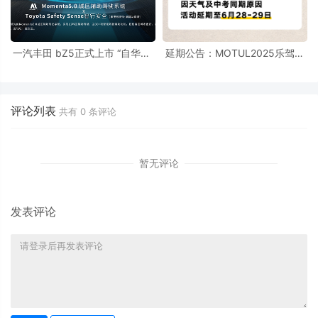
一汽丰田 bZ5正式上市 “自华魔”
延期公告：MOTUL2025乐驾中
智驾格局彰显
国甜甜圈挑战赛暨第25届武汉国
际车展乐驾金卡纳全民绕桩赛6
月28-29日盛大举办！
评论列表
共有
0
条评论
暂无评论
发表评论