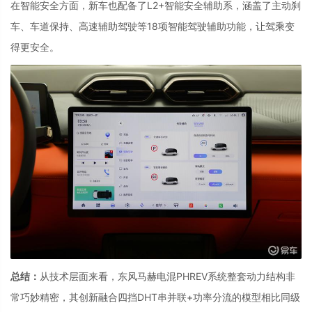
在智能安全方面，新车也配备了
L2+
智能安全辅助系，涵盖了主动刹
车、车道保持、高速辅助驾驶等
18
项智能驾驶辅助功能，让驾乘变
得更安全。
总结：
从技术层面来看，东风马赫电混
PHREV
系统整套动力结构非
常巧妙精密，其创新融合四挡
DHT
串并联
+
功率分流的模型相比同级