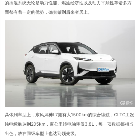
的插混系统无论是动力性能、燃油经济性以及动力平顺性等诸多方
面都有着一定的优势，确实做到后来者居上。
具体到车型上，东风风神
L7
拥有大
1500km
的综合续航，
CLTC
工况
纯电续航达到
205km
，百公里馈电油耗仅
3.8L
，每一项数据都相当
出色，放在同级车型上也达到领先级。