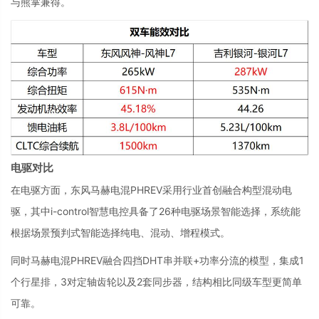
与熊掌兼得。
电驱对比
在电驱方面，东风马赫电混
PHREV
采用行业首创融合构型混动电
驱，其中
i-control
智慧电控具备了
26
种电驱场景智能选择，系统能
根据场景预判式智能选择纯电、混动、增程模式。
同时马赫电混
PHREV
融合四挡
DHT
串并联
+
功率分流的模型，集成
1
个行星排，
3
对定轴齿轮以及
2
套同步器，结构相比同级车型更简单
可靠。