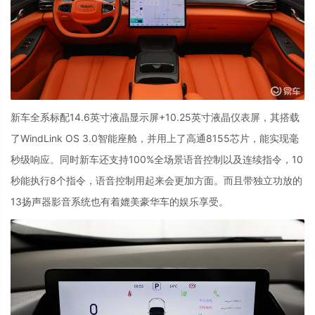
新车全系标配
14.6
英寸液晶显示屏
+10.25
英寸液晶仪表屏，其搭载
了
WindLink OS 3.0
智能座舱，并用上了高通
8155
芯片，能实现毫
秒级响应。同时新车还支持
100%
全场景语音控制以及连续指令，
10
秒能执行
8
个指令，语音控制用起来会更加方面。而且带独立功放的
13
扬声器影音系统也有着媲美豪华车的娱乐享受。