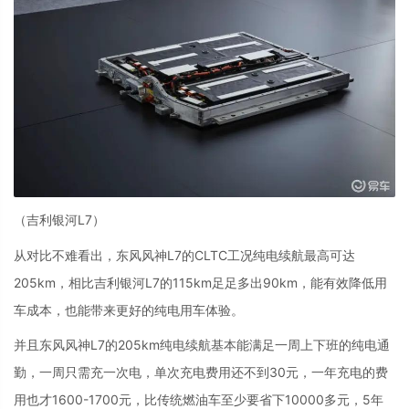
（吉利银河
L7
）
从对比不难看出，东风风神
L7
的
CLTC
工况纯电续航最高可达
205km
，相比吉利银河
L7
的
115km
足足多出
90km
，能有效降低用
车成本，也能带来更好的纯电用车体验。
并且东风风神L7的205km纯电续航基本能满足一周上下班的纯电通
勤，一周只需充一次电，单次充电费用还不到30元，一年充电的费
用也才1600-1700元，比传统燃油车至少要省下10000多元，5年