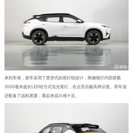
来到车尾，新车采用了贯穿式的尾灯组设计，两侧尾灯内部搭载
2000
毫米超长
LED
铉弓式流光尾灯，在点亮后极具辨识度。而车顶
还配备了战机尾翼，看起来战斗感十足。