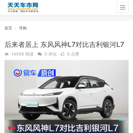
Togg
navig
首页
导购
后来者居上 东风风神L7对比吉利银河L7
14568 阅读
0 评论
0 点赞