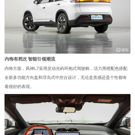
内饰有档次 智能引领潮流
内饰方面，风神
L7
采用灵动光屿环抱式驾驶舱，活力黑橙配色搭配
全新多功能方向盘和浮岛式中控台设计，无论是质感还是个性都有
着很好的表现。