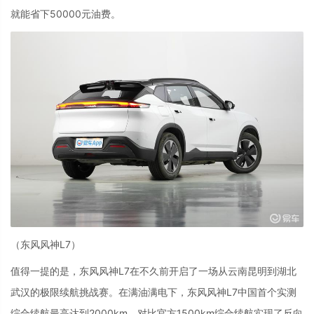
就能省下50000元油费。
（东风风神
L7
）
值得一提的是，东风风神
L7
在不久前开启了一场从云南昆明到湖北
武汉的极限续航挑战赛。在满油满电下，东风风神
L7
中国首个实测
综合续航最高达到
2000km
，对比官方
1500km
综合续航实现了反向