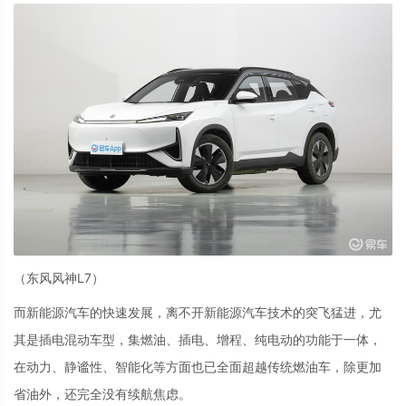
（东风风神
L7
）
而新能源汽车的快速发展，离不开新能源汽车技术的突飞猛进，尤
其是插电混动车型，集燃油、插电、增程、纯电动的功能于一体，
在动力、静谧性、智能化等方面也已全面超越传统燃油车，除更加
省油外，还完全没有续航焦虑。