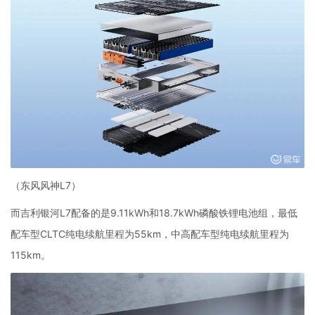
（东风风神
L7
）
而吉利银河
L7
配备的是
9.11kWh
和
18.7kWh
磷酸铁锂电池组，最低
配车型
CLTC
纯电续航里程为
55km
，中高配车型纯电续航里程为
115km。