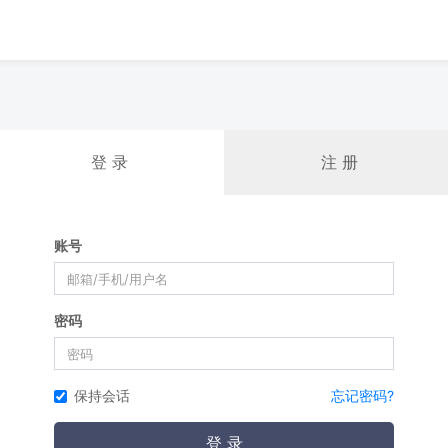
登 录
注 册
账号
密码
保持会话
忘记密码?
登 录