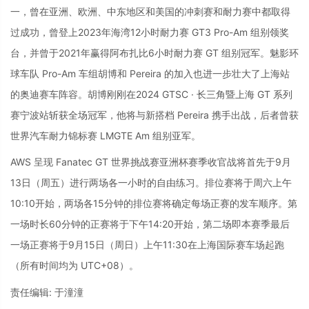
一，曾在亚洲、欧洲、中东地区和美国的冲刺赛和耐力赛中都取得
过成功，曾登上2023年海湾12小时耐力赛 GT3 Pro-Am 组别领奖
台，并曾于2021年赢得阿布扎比6小时耐力赛 GT 组别冠军。魅影环
球车队 Pro-Am 车组胡博和 Pereira 的加入也进一步壮大了上海站
的奥迪赛车阵容。胡博刚刚在2024 GTSC · 长三角暨上海 GT 系列
赛宁波站斩获全场冠军，他将与新搭档 Pereira 携手出战，后者曾获
世界汽车耐力锦标赛 LMGTE Am 组别亚军。
AWS 呈现 Fanatec GT 世界挑战赛亚洲杯赛季收官战将首先于9月
13日（周五）进行两场各一小时的自由练习。排位赛将于周六上午
10:10开始，两场各15分钟的排位赛将确定每场正赛的发车顺序。第
一场时长60分钟的正赛将于下午14:20开始，第二场即本赛季最后
一场正赛将于9月15日（周日）上午11:30在上海国际赛车场起跑
（所有时间均为 UTC+08）。
责任编辑: 于潼潼