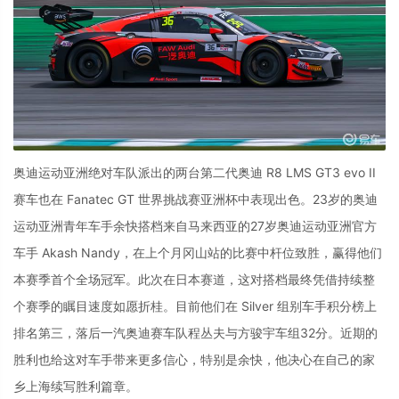
奥迪运动亚洲绝对车队派出的两台第二代奥迪 R8 LMS GT3 evo II
赛车也在 Fanatec GT 世界挑战赛亚洲杯中表现出色。23岁的奥迪
运动亚洲青年车手余快搭档来自马来西亚的27岁奥迪运动亚洲官方
车手 Akash Nandy，在上个月冈山站的比赛中杆位致胜，赢得他们
本赛季首个全场冠军。此次在日本赛道，这对搭档最终凭借持续整
个赛季的瞩目速度如愿折桂。目前他们在 Silver 组别车手积分榜上
排名第三，落后一汽奥迪赛车队程丛夫与方骏宇车组32分。近期的
胜利也给这对车手带来更多信心，特别是余快，他决心在自己的家
乡上海续写胜利篇章。