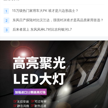
15万级热门家用车大PK 谁才是六边形战士？
1
东风日产探陆对比汉兰达，强强对决谁才是高品质家用首选？
2
后来者居上 东风风神L7对比吉利银河L7
3