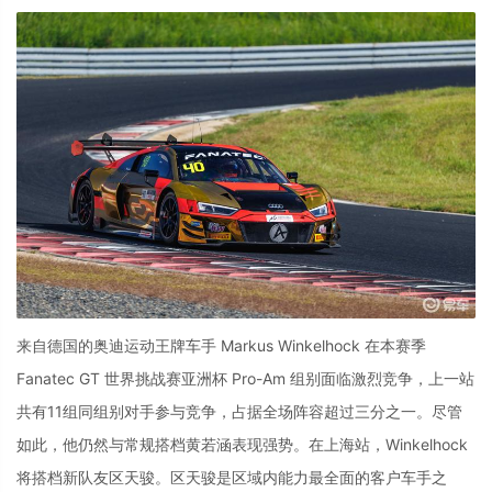
来自德国的奥迪运动王牌车手 Markus Winkelhock 在本赛季
Fanatec GT 世界挑战赛亚洲杯 Pro-Am 组别面临激烈竞争，上一站
共有11组同组别对手参与竞争，占据全场阵容超过三分之一。尽管
如此，他仍然与常规搭档黄若涵表现强势。在上海站，Winkelhock
将搭档新队友区天骏。区天骏是区域内能力最全面的客户车手之