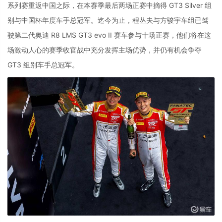
系列赛重返中国之际，在本赛季最后两场正赛中摘得 GT3 Silver 组
别与中国杯年度车手总冠军。迄今为止，程丛夫与方骏宇车组已驾
驶第二代奥迪 R8 LMS GT3 evo II 赛车参与十场正赛，他们将在这
场激动人心的赛季收官战中充分发挥主场优势，并仍有机会争夺
GT3 组别车手总冠军。