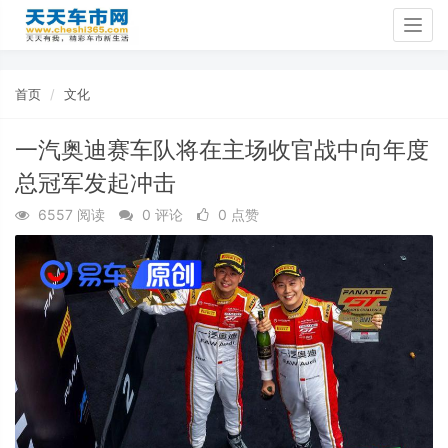
Togg
navig
首页
文化
一汽奥迪赛车队将在主场收官战中向年度
总冠军发起冲击
6557 阅读
0 评论
0 点赞