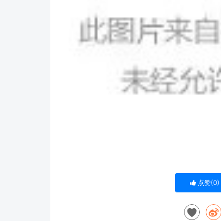
点赞(
0
)