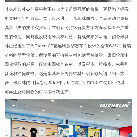
其实米其林参与赛事并不仅仅为了追逐冠军的荣耀，更是为了探寻
更美好的出行方式。竞，以求进。于米其林而言，赛事运动更像是
真实世界的技术实验室，在创新可持续解决方案方面发挥着至关重
要的作用，同时也反映着米其林对更可持续未来的承诺。如今米其
林已经推出了为
Green GT
氢燃料原型赛车而设计的含有
63%
可持续
材料的新型轮胎，所使用的可持续材料包括天然橡胶、废旧轮胎中
回收提取的炭黑、废钢中回收的钢材、以及橙皮、柠檬皮、松香和
葵花籽油提取物。这是米其林在可持续材料创新领域迈出的一大
步，米其林的目标是到
2050
年，所有轮胎都将
100%
使用生物基、
可再生及可回收的可持续材料生产。