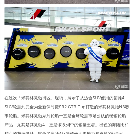
在这次「米其林竞驰街区」现场，展示了从适合
SUV
使用的竞驰
4
SUV
轮胎到完全为全新保时捷
992 GT3 Cup
打造的米其林竞驰
N3
赛
事轮胎。米其林竞驰系列轮胎一直是全球轮胎市场公认的畅销轮胎
产品，尤其是其竞驰
4
，更是该系列中的销量王者。出色的海陆比和
精心的花纹设计，赋予了竞驰
4
优异的干地抓地力和卓越的运动性