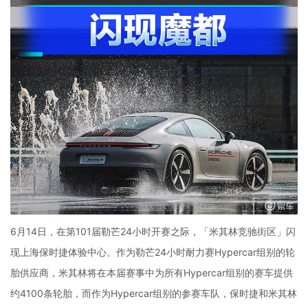
6月14日，在第
101
届勒芒
24
小时开赛之际，「米其林竞驰街区」闪
现上海保时捷体验中心。作为勒芒
24
小时耐力赛
Hypercar
组别的轮
胎供应商，米其林将在本届赛事中为所有
Hypercar
组别的赛车提供
约
4100
条轮胎，而作为
Hypercar
组别的参赛车队，保时捷和米其林