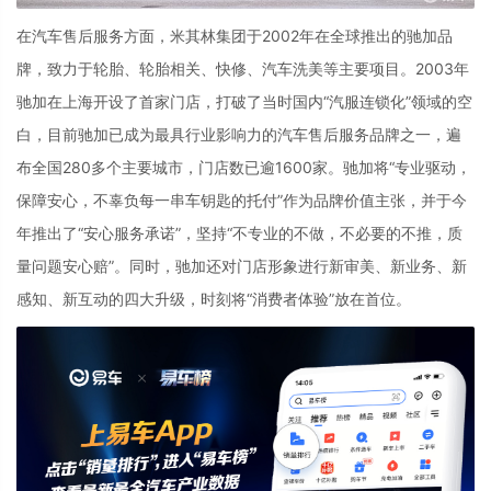
在汽车售后服务方面，米其林集团于
2002
年在全球推出的驰加品
牌，致力于轮胎、轮胎相关、快修、汽车洗美等主要项目。
2003
年
驰加在上海开设了首家门店，打破了当时国内“汽服连锁化”领域的空
白，目前驰加已成为最具行业影响力的汽车售后服务品牌之一，遍
布全国
280
多个主要城市，门店数已逾
1600
家。驰加将“专业驱动，
保障安心，不辜负每一串车钥匙的托付”作为品牌价值主张，并于今
年推出了“安心服务承诺”，坚持“不专业的不做，不必要的不推，质
量问题安心赔”。同时，驰加还对门店形象进行新审美、新业务、新
感知、新互动的四大升级，时刻将“消费者体验”放在首位。