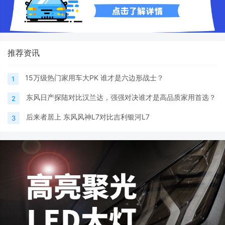
推荐资讯
15万级热门家用车大PK 谁才是六边形战士？
1
东风日产探陆对比汉兰达，强强对决谁才是高品质家用首选？
2
后来者居上 东风风神L7对比吉利银河L7
3