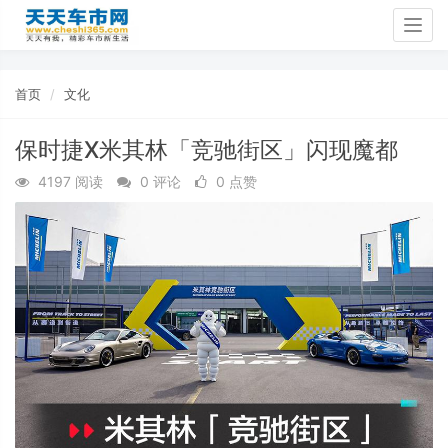
Togg
navig
首页
文化
保时捷X米其林「竞驰街区」闪现魔都
4197 阅读
0 评论
0 点赞