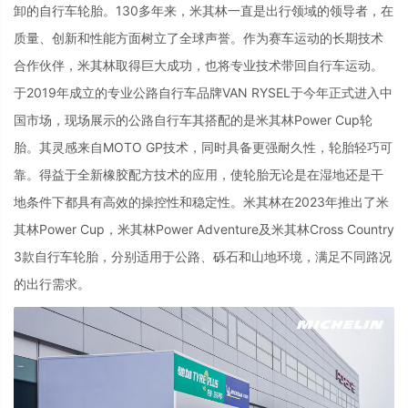
卸的自行车轮胎。
130
多年来，米其林一直是出行领域的领导者，在
质量、创新和性能方面树立了全球声誉。作为赛车运动的长期技术
合作伙伴，米其林取得巨大成功，也将专业技术带回自行车运动。
于2019年成立的专业公路自行车品牌VAN RYSEL于今年正式进入中
国市场，现场展示的公路自行车其搭配的是米其林
Power Cup
轮
胎。其灵感来自
MOTO GP
技术，同时具备更强耐久性，轮胎轻巧可
靠。得益于全新橡胶配方技术的应用，使轮胎无论是在湿地还是干
地条件下都具有高效的操控性和稳定性。米其林在
2023
年推出了米
其林
Power Cup
，米其林
Power Adventure
及米其林
Cross Country
3
款自行车轮胎，分别适用于公路、砾石和山地环境，满足不同路况
的出行需求。