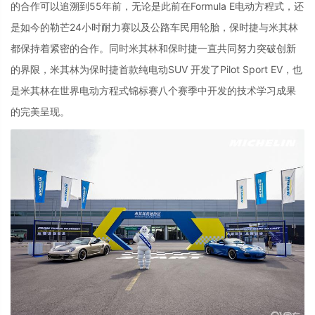
的合作可以追溯到
55
年前，无论是此前在
Formula E
电动方程式，还
是如今的勒芒
24
小时耐力赛以及公路车民用轮胎，保时捷与米其林
都保持着紧密的合作。同时米其林和保时捷一直共同努力突破创新
的界限，米其林为保时捷首款纯电动
SUV
开发了
Pilot Sport EV
，也
是米其林在世界电动方程式锦标赛八个赛季中开发的技术学习成果
的完美呈现。