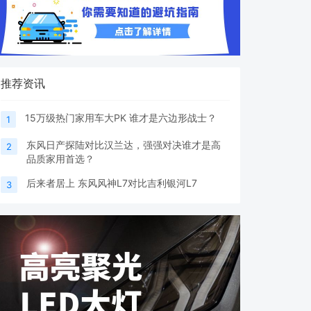
推荐资讯
15万级热门家用车大PK 谁才是六边形战士？
1
东风日产探陆对比汉兰达，强强对决谁才是高
2
品质家用首选？
后来者居上 东风风神L7对比吉利银河L7
3