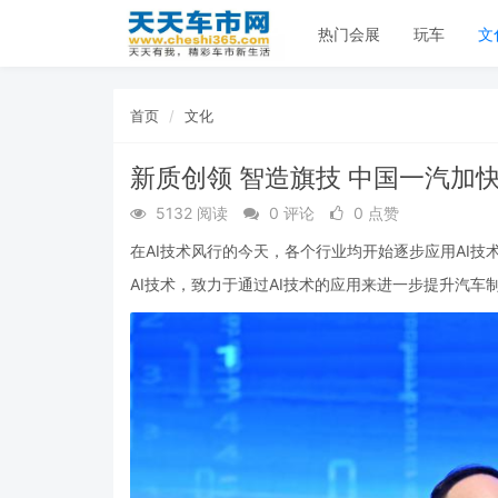
热门会展
玩车
文
首页
文化
新质创领 智造旗技 中国一汽加
5132 阅读
0 评论
0 点赞
在
AI
技术风行的今天，各个行业均开始逐步应用
AI
技
AI
技术，致力于通过
AI
技术的应用来进一步提升汽车