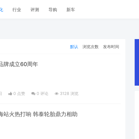
化
行业
评测
导购
新车
默认
浏览次数
发布时间
品牌成立60周年
日
0 点赞
0
评论
3128 浏览
海站火热打响 韩泰轮胎鼎力相助