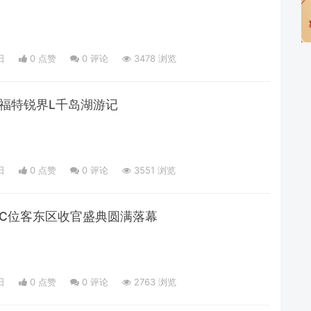
日
0 点赞
0
评论
3478 浏览
安福特锐界L千岛湖游记
日
0 点赞
0
评论
3551 浏览
飙C位客东区收官盛典圆满落幕
日
0 点赞
0
评论
2763 浏览