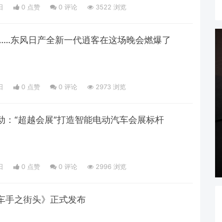
日
0 点赞
0
评论
3522 浏览
……东风日产全新一代逍客在这场晚会燃爆了
日
0 点赞
0
评论
2973 浏览
动：“超越会展”打造智能电动汽车会展标杆
日
0 点赞
0
评论
2996 浏览
车手之街头》正式发布