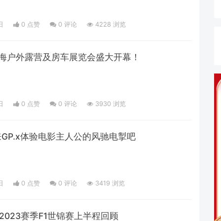
日
0 点赞
0
评论
4228 浏览
23上海户外露营及房车展览会盛大开幕！
日
0 点赞
0
评论
3930 浏览
来GP.x体验电影主人公的风驰电掣吧
日
0 点赞
0
评论
3419 浏览
2023赛季F1世锦赛上半程回顾