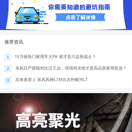
推荐资讯
15万级热门家用车大PK 谁才是六边形战士？
1
东风日产探陆对比汉兰达，强强对决谁才是高品质家用首选？
2
后来者居上 东风风神L7对比吉利银河L7
3